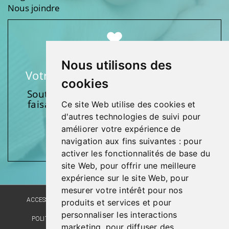
Nous joindre
Nous utilisons des
Votre soutien fait une différence
cookies
Soutenez l’une de nos fondations en
faisant un don et en participant aux
Ce site Web utilise des cookies et
activités.
d'autres technologies de suivi pour
améliorer votre expérience de
Donnez généreusement!
navigation aux fins suivantes :
pour
activer les fonctionnalités de base du
site Web
,
pour offrir une meilleure
expérience sur le site Web
,
pour
mesurer votre intérêt pour nos
ACCESSIBILITÉ
PLAN DU SITE
POLITIQUE LINGUISTIQUE
produits et services et pour
personnaliser les interactions
POLITIQUE DE CONFIDENTIALITÉ
RÉALISATION DU SITE
marketing
,
pour diffuser des