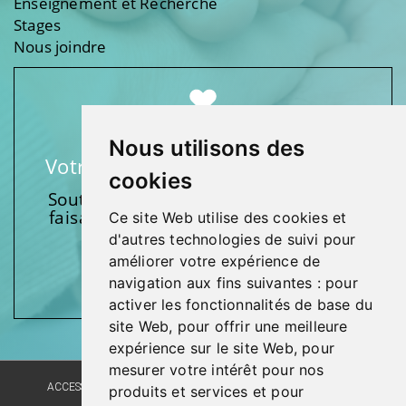
Enseignement et Recherche
Stages
Nous joindre
Nous utilisons des
Votre soutien fait une différence
cookies
Soutenez l’une de nos fondations en
faisant un don et en participant aux
Ce site Web utilise des cookies et
activités.
d'autres technologies de suivi pour
améliorer votre expérience de
Donnez généreusement!
navigation aux fins suivantes :
pour
activer les fonctionnalités de base du
site Web
,
pour offrir une meilleure
expérience sur le site Web
,
pour
mesurer votre intérêt pour nos
ACCESSIBILITÉ
PLAN DU SITE
POLITIQUE LINGUISTIQUE
produits et services et pour