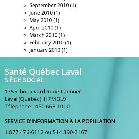
September 2010
(1)
June 2010
(1)
May 2010
(1)
April 2010
(1)
March 2010
(1)
February 2010
(1)
January 2010
(1)
Santé Québec Laval
SIÈGE SOCIAL
1755, boulevard René-Laennec
Laval (Québec) H7M 3L9
Téléphone : 450 668-1010
SERVICE D'INFORMATION À LA POPULATION
1 877 476-6112 ou 514 390-2167