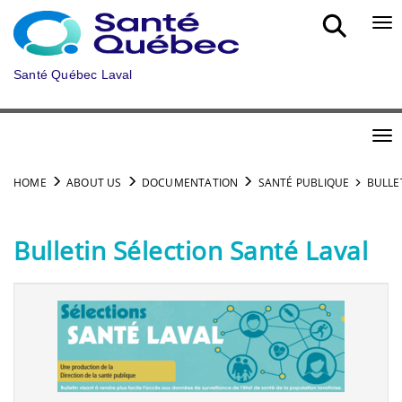
Skip to main content
Bou
Santé Québec Laval
Bou
HOME
ABOUT US
DOCUMENTATION
SANTÉ PUBLIQUE
BULLE
Bulletin Sélection Santé Laval