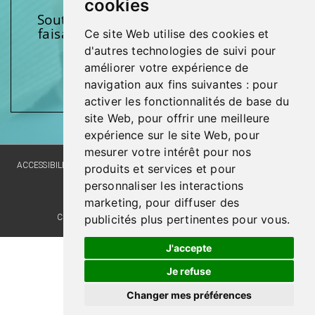
cookies
Soutenez l’une de nos fondations en
faisant un don et en participant aux
Ce site Web utilise des cookies et
activités.
d'autres technologies de suivi pour
améliorer votre expérience de
Donnez généreusement!
navigation aux fins suivantes :
pour
activer les fonctionnalités de base du
site Web
,
pour offrir une meilleure
expérience sur le site Web
,
pour
mesurer votre intérêt pour nos
ACCESSIBILITY
SITE MAP
LANGUAGE POLICY
PRIVACY POLICY
produits et services et pour
personnaliser les interactions
WEBSITE DEVELOPMENT
marketing
,
pour diffuser des
publicités plus pertinentes pour vous
.
COMMENTS, SUGGESTIONS, ACKNOWLEDGMENTS
J'accepte
Je refuse
Changer mes préférences
© Santé Québec Laval, 2026