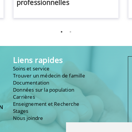
professionnelles
Liens rapides
Soins et service
Trouver un médecin de famille
Documentation
Données sur la population
Carrières
Enseignement et Recherche
ON
Stages
Nous joindre