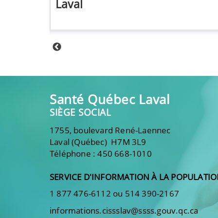
Laval
Santé Québec Laval
SIÈGE SOCIAL
1755, boulevard René-Laennec
Laval (Québec) H7M 3L9
Téléphone : 450 668-1010
SERVICE D'INFORMATION À LA POPULATI
1 877 476-6112 ou 514 390-2167
informations.cissslav@ssss.gouv.qc.ca