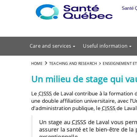
Skip to main content
Santé 
Care and services
Useful information
HOME
TEACHING AND RESEARCH
ENSEIGNEMENT ET
Un milieu de stage qui vau
Le
CISSS
de Laval contribue à la formation 
une double affiliation universitaire, avec l’
d'administration publique, le
CISSS
de Laval 
Un stage au
CISSS
de Laval vous perm
assurer la santé et le bien-être de 
exceptionnelle.