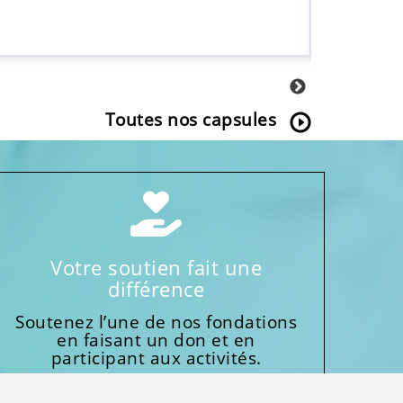
imagerie
médicale
Toutes nos capsules
Votre soutien fait une
différence
Soutenez l’une de nos fondations
en faisant un don et en
participant aux activités.
Donnez généreusement!