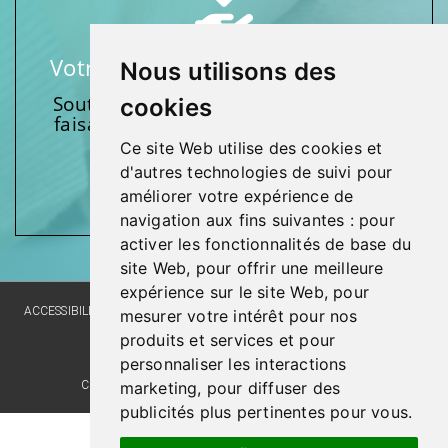
Votre soutien fait une différence
Nous utilisons des
Soutenez l’une de nos fondations en
cookies
faisant un don et en participant aux
activités.
Ce site Web utilise des cookies et
d'autres technologies de suivi pour
Donnez généreusement!
améliorer votre expérience de
navigation aux fins suivantes :
pour
activer les fonctionnalités de base du
site Web
,
pour offrir une meilleure
expérience sur le site Web
,
pour
ACCESSIBILITY
SITE MAP
LANGUAGE POLICY
PRIVACY POLICY
mesurer votre intérêt pour nos
produits et services et pour
WEBSITE DEVELOPMENT
personnaliser les interactions
COMMENTS, SUGGESTIONS, ACKNOWLEDGMENTS
marketing
,
pour diffuser des
publicités plus pertinentes pour vous
.
Last update : 3 February 2026