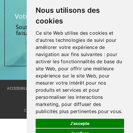
Nous utilisons des
Votre soutien fait une différence
cookies
Soutenez l’une de nos fondations en
faisant un don et en participant aux
Ce site Web utilise des cookies et
activités.
d'autres technologies de suivi pour
améliorer votre expérience de
Donnez généreusement!
navigation aux fins suivantes :
pour
activer les fonctionnalités de base du
site Web
,
pour offrir une meilleure
expérience sur le site Web
,
pour
mesurer votre intérêt pour nos
ACCESSIBILITY
SITE MAP
LANGUAGE POLICY
PRIVACY POLICY
produits et services et pour
personnaliser les interactions
WEBSITE DEVELOPMENT
marketing
,
pour diffuser des
COMMENTS, SUGGESTIONS, ACKNOWLEDGMENTS
publicités plus pertinentes pour vous
.
J'accepte