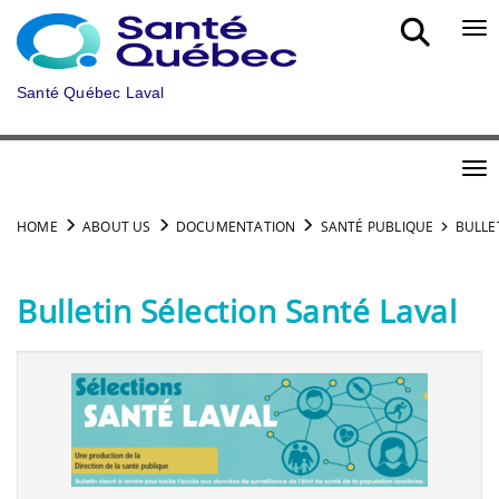
Skip to main content
Bou
Santé Québec Laval
Bou
HOME
ABOUT US
DOCUMENTATION
SANTÉ PUBLIQUE
BULLE
Bulletin Sélection Santé Laval