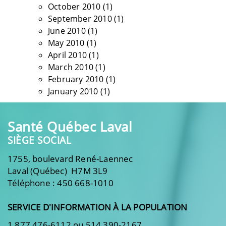
October 2010
(1)
September 2010
(1)
June 2010
(1)
May 2010
(1)
April 2010
(1)
March 2010
(1)
February 2010
(1)
January 2010
(1)
Santé Québec Laval
SIÈGE SOCIAL
1755, boulevard René-Laennec
Laval (Québec) H7M 3L9
Téléphone : 450 668-1010
SERVICE D'INFORMATION À LA POPULATION
1 877 476-6112 ou 514 390-2167