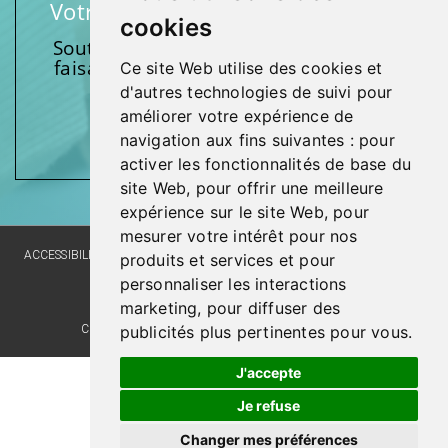
Votre soutien fait une différence
cookies
Soutenez l’une de nos fondations en
faisant un don et en participant aux
Ce site Web utilise des cookies et
activités.
d'autres technologies de suivi pour
améliorer votre expérience de
Donnez généreusement!
navigation aux fins suivantes :
pour
activer les fonctionnalités de base du
site Web
,
pour offrir une meilleure
expérience sur le site Web
,
pour
mesurer votre intérêt pour nos
ACCESSIBILITY
SITE MAP
LANGUAGE POLICY
PRIVACY POLICY
produits et services et pour
personnaliser les interactions
WEBSITE DEVELOPMENT
marketing
,
pour diffuser des
publicités plus pertinentes pour vous
.
COMMENTS, SUGGESTIONS, ACKNOWLEDGMENTS
J'accepte
Je refuse
Changer mes préférences
© Santé Québec Laval, 2026