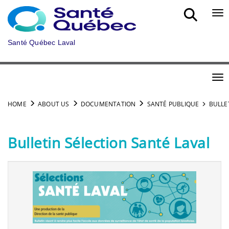
Skip to main content
Bou
Santé Québec Laval
Bou
HOME
ABOUT US
DOCUMENTATION
SANTÉ PUBLIQUE
BULLE
Bulletin Sélection Santé Laval