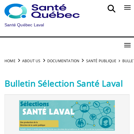
Skip to main content
Bou
Santé Québec Laval
Bou
HOME
ABOUT US
DOCUMENTATION
SANTÉ PUBLIQUE
BULLE
Bulletin Sélection Santé Laval