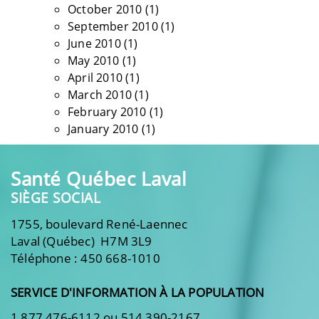
October 2010
(1)
September 2010
(1)
June 2010
(1)
May 2010
(1)
April 2010
(1)
March 2010
(1)
February 2010
(1)
January 2010
(1)
Santé Québec Laval
SIÈGE SOCIAL
1755, boulevard René-Laennec
Laval (Québec) H7M 3L9
Téléphone : 450 668-1010
SERVICE D'INFORMATION À LA POPULATION
1 877 476-6112 ou 514 390-2167