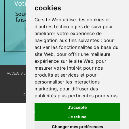
Votre soutien fait une différence
cookies
Soutenez l’une de nos fondations en
faisant un don et en participant aux
Ce site Web utilise des cookies et
activités.
d'autres technologies de suivi pour
améliorer votre expérience de
Donnez généreusement!
navigation aux fins suivantes :
pour
activer les fonctionnalités de base du
site Web
,
pour offrir une meilleure
expérience sur le site Web
,
pour
mesurer votre intérêt pour nos
ACCESSIBILITY
SITE MAP
LANGUAGE POLICY
PRIVACY POLICY
produits et services et pour
personnaliser les interactions
WEBSITE DEVELOPMENT
marketing
,
pour diffuser des
publicités plus pertinentes pour vous
.
COMMENTS, SUGGESTIONS, ACKNOWLEDGMENTS
J'accepte
Je refuse
Changer mes préférences
© Santé Québec Laval, 2026