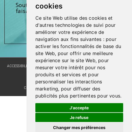
Soutenez l’une de nos fondations en
cookies
faisant un don et en participant aux
activités.
Ce site Web utilise des cookies et
d'autres technologies de suivi pour
Donnez généreusement!
améliorer votre expérience de
navigation aux fins suivantes :
pour
activer les fonctionnalités de base du
site Web
,
pour offrir une meilleure
expérience sur le site Web
,
pour
ACCESSIBILITY
SITE MAP
LANGUAGE POLICY
PRIVACY POLICY
mesurer votre intérêt pour nos
produits et services et pour
WEBSITE DEVELOPMENT
personnaliser les interactions
COMMENTS, SUGGESTIONS, ACKNOWLEDGMENTS
marketing
,
pour diffuser des
publicités plus pertinentes pour vous
.
Last update : 27 June 2025
J'accepte
Je refuse
Changer mes préférences
© Santé Québec Laval, 2026