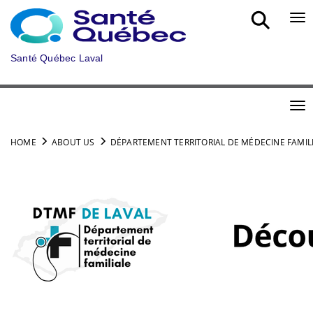
Skip to main content
Bou
Santé Québec Laval
Bou
HOME
ABOUT US
DÉPARTEMENT TERRITORIAL DE MÉDECINE FAMIL