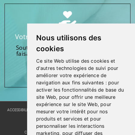
Votre soutien fait une différence
Nous utilisons des
Soutenez l’une de nos fondations en
cookies
faisant un don et en participant aux
activités.
Ce site Web utilise des cookies et
d'autres technologies de suivi pour
Donnez généreusement!
améliorer votre expérience de
navigation aux fins suivantes :
pour
activer les fonctionnalités de base du
site Web
,
pour offrir une meilleure
expérience sur le site Web
,
pour
ACCESSIBILITY
SITE MAP
LANGUAGE POLICY
PRIVACY POLICY
mesurer votre intérêt pour nos
produits et services et pour
WEBSITE DEVELOPMENT
personnaliser les interactions
marketing
,
pour diffuser des
COMMENTS, SUGGESTIONS, ACKNOWLEDGMENTS