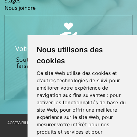
Stages
Nous joindre
Votre soutien fait une différence
Nous utilisons des
Soutenez l’une de nos fondations en
cookies
faisant un don et en participant aux
activités.
Ce site Web utilise des cookies et
d'autres technologies de suivi pour
Donnez généreusement!
améliorer votre expérience de
navigation aux fins suivantes :
pour
activer les fonctionnalités de base du
site Web
,
pour offrir une meilleure
expérience sur le site Web
,
pour
ACCESSIBILITY
SITE MAP
LANGUAGE POLICY
PRIVACY POLICY
mesurer votre intérêt pour nos
produits et services et pour
WEBSITE DEVELOPMENT