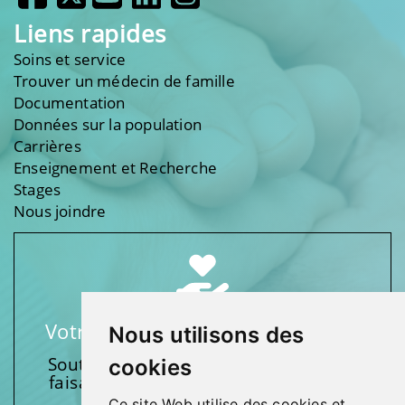
Liens rapides
Soins et service
Trouver un médecin de famille
Documentation
Données sur la population
Carrières
Enseignement et Recherche
Stages
Nous joindre
Votre soutien fait une différence
Nous utilisons des
Soutenez l’une de nos fondations en
cookies
faisant un don et en participant aux
activités.
Ce site Web utilise des cookies et