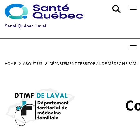
Skip to main content
Bou
Santé Québec Laval
Bou
HOME
ABOUT US
DÉPARTEMENT TERRITORIAL DE MÉDECINE FAMIL