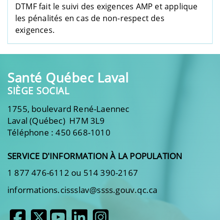
DTMF
fait le suivi des exigences AMP et applique
les pénalités en cas de non-respect des
exigences.
Santé Québec Laval
SIÈGE SOCIAL
1755, boulevard René-Laennec
Laval (Québec) H7M 3L9
Téléphone : 450 668-1010
SERVICE D'INFORMATION À LA POPULATION
1 877 476-6112 ou 514 390-2167
informations.cissslav@ssss.gouv.qc.ca