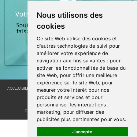
Votre soutien fait une différence
Nous utilisons des
Soutenez l’une de nos fondations en
cookies
faisant un don et en participant aux
activités.
Ce site Web utilise des cookies et
d'autres technologies de suivi pour
Donnez généreusement!
améliorer votre expérience de
navigation aux fins suivantes :
pour
activer les fonctionnalités de base du
site Web
,
pour offrir une meilleure
expérience sur le site Web
,
pour
ACCESSIBILITY
SITE MAP
LANGUAGE POLICY
PRIVACY POLICY
mesurer votre intérêt pour nos
produits et services et pour
WEBSITE DEVELOPMENT
personnaliser les interactions
COMMENTS, SUGGESTIONS, ACKNOWLEDGMENTS
marketing
,
pour diffuser des
publicités plus pertinentes pour vous
.
Last update : 8 September 2025
J'accepte