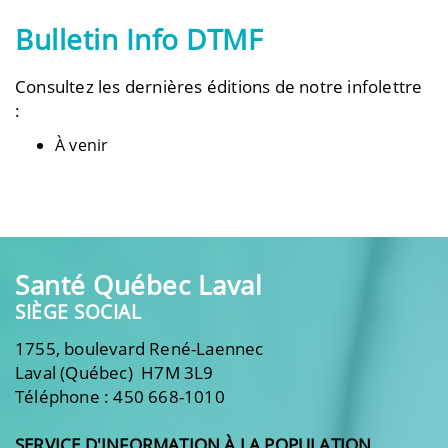
Bulletin Info DTMF
Consultez les dernières éditions de notre infolettre
:
À venir
Santé Québec Laval
SIÈGE SOCIAL
1755, boulevard René-Laennec
Laval (Québec) H7M 3L9
Téléphone : 450 668-1010
SERVICE D'INFORMATION À LA POPULATION