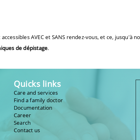
 accessibles AVEC et SANS rendez-vous, et ce, jusqu'à no
niques de dépistage
.
Quicks links
Care and services
Find a family doctor
Documentation
Career
Search
Contact us