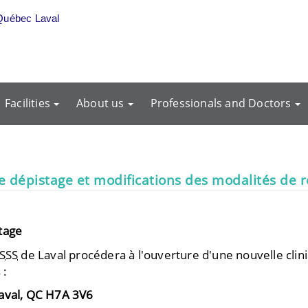
Québec Laval
Facilities
About us
Professionals and Doctors
e dépistage et modifications des modalités de 
tage
SSS
de Laval procédera à l'ouverture d'une nouvelle clin
 :
Laval, QC H7A 3V6