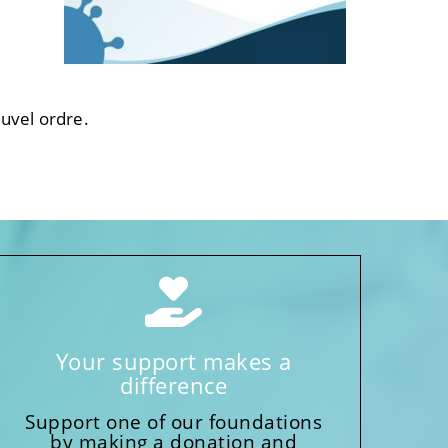
uvel ordre.
Your support makes a
difference
Support one of our foundations
by making a donation and