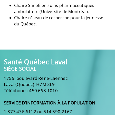
Chaire Sanofi en soins pharmaceutiques
ambulatoire (Université de Montréal)
;
Chaire-réseau de recherche pour la jeunesse
du Québec
.
Santé Québec Laval
SIÈGE SOCIAL
1755, boulevard René-Laennec
Laval (Québec) H7M 3L9
Téléphone : 450 668-1010
SERVICE D'INFORMATION À LA POPULATION
1 877 476-6112 ou 514 390-2167