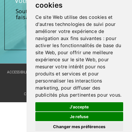
Votre soutien fait une différence
cookies
Soutenez l’une de nos fondations en
faisant un don et en participant aux
Ce site Web utilise des cookies et
activités.
d'autres technologies de suivi pour
améliorer votre expérience de
Donnez généreusement!
navigation aux fins suivantes :
pour
activer les fonctionnalités de base du
site Web
,
pour offrir une meilleure
expérience sur le site Web
,
pour
mesurer votre intérêt pour nos
ACCESSIBILITY
SITE MAP
LANGUAGE POLICY
PRIVACY POLICY
produits et services et pour
personnaliser les interactions
WEBSITE DEVELOPMENT
marketing
,
pour diffuser des
COMMENTS, SUGGESTIONS, ACKNOWLEDGMENTS
publicités plus pertinentes pour vous
.
J'accepte
Je refuse
Changer mes préférences
© Santé Québec Laval, 2026