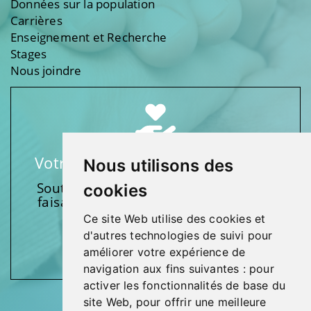
Données sur la population
Carrières
Enseignement et Recherche
Stages
Nous joindre
Votre soutien fait une différence
Nous utilisons des
Soutenez l’une de nos fondations en
cookies
faisant un don et en participant aux
activités.
Ce site Web utilise des cookies et
d'autres technologies de suivi pour
Donnez généreusement!
améliorer votre expérience de
navigation aux fins suivantes :
pour
activer les fonctionnalités de base du
site Web
,
pour offrir une meilleure