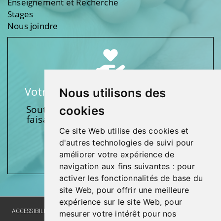
Enseignement et Recherche
Stages
Nous joindre
Votre soutien fait une différence
Nous utilisons des
Soutenez l’une de nos fondations en
cookies
faisant un don et en participant aux
activités.
Ce site Web utilise des cookies et
d'autres technologies de suivi pour
Donnez généreusement!
améliorer votre expérience de
navigation aux fins suivantes :
pour
activer les fonctionnalités de base du
site Web
,
pour offrir une meilleure
expérience sur le site Web
,
pour
ACCESSIBILITY
SITE MAP
LANGUAGE POLICY
PRIVACY POLICY
mesurer votre intérêt pour nos