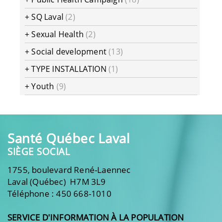
+
SQ Laval
(2)
+
Sexual Health
(2)
+
Social development
(13)
+
TYPE INSTALLATION
(1)
+
Youth
(9)
Santé Québec Laval
SIÈGE SOCIAL
1755, boulevard René-Laennec
Laval (Québec) H7M 3L9
Téléphone : 450 668-1010
SERVICE D'INFORMATION À LA POPULATION