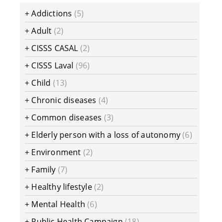
+
Addictions
(5)
+
Adult
(2)
+
CISSS CASAL
(2)
+
CISSS Laval
(96)
+
Child
(13)
+
Chronic diseases
(4)
+
Common diseases
(3)
+
Elderly person with a loss of autonomy
(6)
+
Environment
(2)
+
Family
(7)
+
Healthy lifestyle
(2)
+
Mental Health
(6)
+
Public Health Campaign
(18)