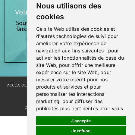
Nous utilisons des
Votre soutien fait une différence
cookies
Soutenez l’une de nos fondations en
faisant un don et en participant aux
Ce site Web utilise des cookies et
activités.
d'autres technologies de suivi pour
améliorer votre expérience de
Donnez généreusement!
navigation aux fins suivantes :
pour
activer les fonctionnalités de base du
site Web
,
pour offrir une meilleure
expérience sur le site Web
,
pour
mesurer votre intérêt pour nos
ACCESSIBILITY
SITE MAP
LANGUAGE POLICY
PRIVACY POLICY
produits et services et pour
personnaliser les interactions
WEBSITE DEVELOPMENT
marketing
,
pour diffuser des
COMMENTS, SUGGESTIONS, ACKNOWLEDGMENTS
publicités plus pertinentes pour vous
.
J'accepte
Je refuse