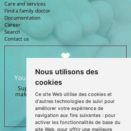
Care and services
Find a family doctor
Documentation
Career
Search
Contact us
Nous utilisons des
Your support makes a difference
cookies
Support one of our foundations by
making a donation and participating
Ce site Web utilise des cookies et
in activities.
d'autres technologies de suivi pour
améliorer votre expérience de
Give generously!
navigation aux fins suivantes :
pour
activer les fonctionnalités de base du
site Web
,
pour offrir une meilleure