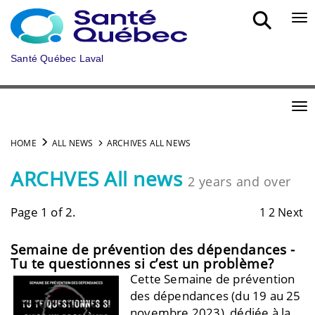
Skip to main content
Bou
Santé Québec Laval
Bou
HOME
ALL NEWS
ARCHIVES ALL NEWS
ARCHVES All news
2 years and over
Page 1 of 2.
1
2
Next
Semaine de prévention des dépendances -
Tu te questionnes si c’est un problème?
Cette Semaine de prévention
des dépendances (du 19 au 25
novembre 2023), dédiée à la