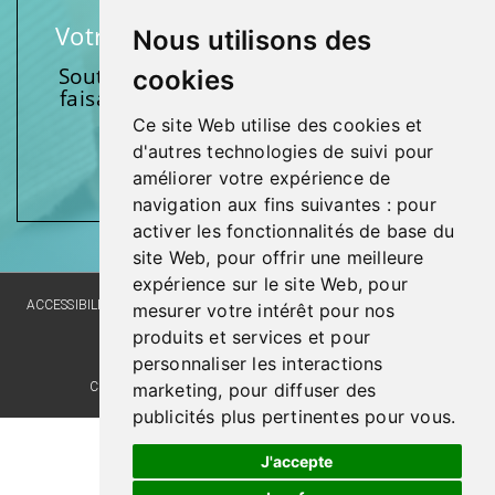
Votre soutien fait une différence
Nous utilisons des
Soutenez l’une de nos fondations en
cookies
faisant un don et en participant aux
activités.
Ce site Web utilise des cookies et
d'autres technologies de suivi pour
Donnez généreusement!
améliorer votre expérience de
navigation aux fins suivantes :
pour
activer les fonctionnalités de base du
site Web
,
pour offrir une meilleure
expérience sur le site Web
,
pour
ACCESSIBILITY
SITE MAP
LANGUAGE POLICY
PRIVACY POLICY
mesurer votre intérêt pour nos
produits et services et pour
WEBSITE DEVELOPMENT
personnaliser les interactions
marketing
,
pour diffuser des
COMMENTS, SUGGESTIONS, ACKNOWLEDGMENTS
publicités plus pertinentes pour vous
.
Last update : 14 March 2022
J'accepte