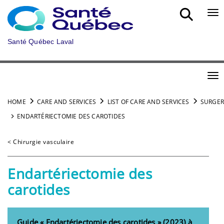
Skip to main content
Bou
Santé Québec Laval
Bou
HOME
CARE AND SERVICES
LIST OF CARE AND SERVICES
SURGER
ENDARTÉRIECTOMIE DES CAROTIDES
< Chirurgie vasculaire
Endartériectomie des
carotides
Guide « Endartériectomie des carotides » (2023) à