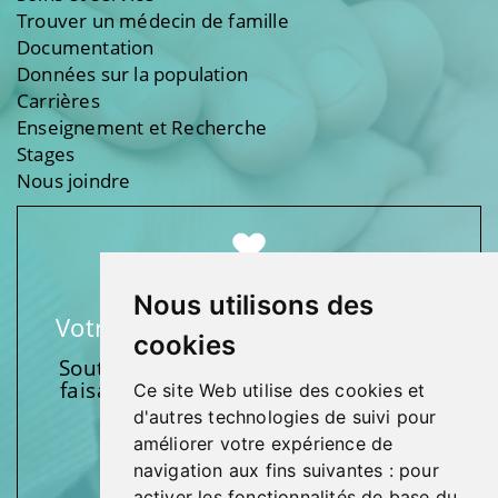
Trouver un médecin de famille
Documentation
Données sur la population
Carrières
Enseignement et Recherche
Stages
Nous joindre
Nous utilisons des
Votre soutien fait une différence
cookies
Soutenez l’une de nos fondations en
faisant un don et en participant aux
Ce site Web utilise des cookies et
activités.
d'autres technologies de suivi pour
améliorer votre expérience de
Donnez généreusement!
navigation aux fins suivantes :
pour
activer les fonctionnalités de base du