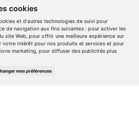
es cookies
ookies et d'autres technologies de suivi pour
ce de navigation aux fins suivantes :
pour activer les
du site Web
,
pour offrir une meilleure expérience sur
 votre intérêt pour nos produits et services et pour
tions marketing
,
pour diffuser des publicités plus
hanger mes préférences
Your support makes a
difference
Support one of our foundations
by making a donation and
participating in activities.
Give generously!