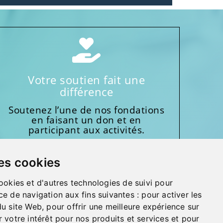
Votre soutien fait une
différence
Soutenez l’une de nos fondations
en faisant un don et en
participant aux activités.
Donnez généreusement!
es cookies
ookies et d'autres technologies de suivi pour
ce de navigation aux fins suivantes :
pour activer les
du site Web
,
pour offrir une meilleure expérience sur
 votre intérêt pour nos produits et services et pour
MMENTAIRES, SUGGESTIONS, REMERCIEMENTS