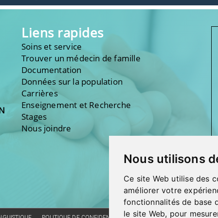
Liens rapides
Soins et service
Trouver un médecin de famille
Documentation
Données sur la population
Carrières
Enseignement et Recherche
ON
Stages
Nous joindre
Nous utilisons d
Ce site Web utilise des c
améliorer votre expérien
fonctionnalités de base 
le site Web
,
pour mesurer
INGUISTIQUE
POLITIQUE DE CONFIDENTIALITÉ
RÉALISATION DU SITE
CO