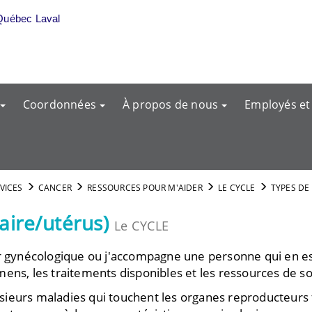
Québec Laval
Coordonnées
À propos de nous
Employés et
RVICES
CANCER
RESSOURCES POUR M'AIDER
LE CYCLE
TYPES DE
aire/utérus)
Le CYCLE
er gynécologique ou j'accompagne une personne qui en est
ens, les traitements disponibles et les ressources de so
ieurs maladies qui touchent les organes reproducteurs f