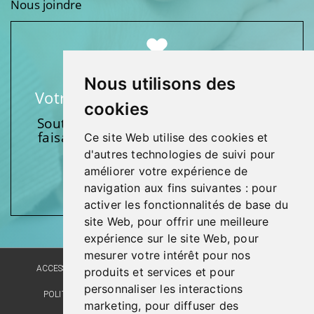
Nous joindre
Nous utilisons des
Votre soutien fait une différence
cookies
Soutenez l’une de nos fondations en
faisant un don et en participant aux
Ce site Web utilise des cookies et
activités.
d'autres technologies de suivi pour
améliorer votre expérience de
Donnez généreusement!
navigation aux fins suivantes :
pour
activer les fonctionnalités de base du
site Web
,
pour offrir une meilleure
expérience sur le site Web
,
pour
mesurer votre intérêt pour nos
ACCESSIBILITÉ
PLAN DU SITE
POLITIQUE LINGUISTIQUE
produits et services et pour
personnaliser les interactions
POLITIQUE DE CONFIDENTIALITÉ
RÉALISATION DU SITE
marketing
,
pour diffuser des