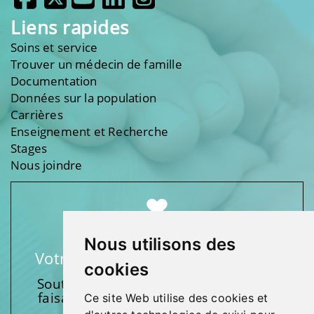
Liens rapides
Soins et service
Trouver un médecin de famille
Documentation
Données sur la population
Carrières
Enseignement et Recherche
Stages
Nous joindre
Nous utilisons des
Votre soutien fait une différence
cookies
Soutenez l’une de nos fondations en
faisant un don et en participant aux
Ce site Web utilise des cookies et
activités.