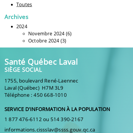
Toutes
Archives
2024
Novembre 2024
(6)
Octobre 2024
(3)
Santé Québec Laval
SIÈGE SOCIAL
1755, boulevard René-Laennec
Laval (Québec) H7M 3L9
Téléphone : 450 668-1010
SERVICE D'INFORMATION À LA POPULATION
1 877 476-6112 ou 514 390-2167
informations.cissslav@ssss.gouv.qc.ca