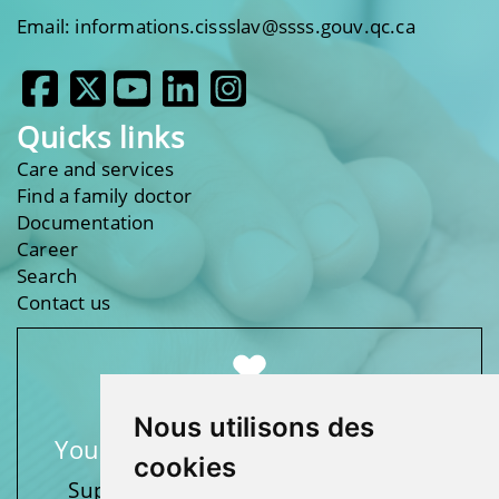
Email: informations.cissslav@ssss.gouv.qc.ca
Quicks links
Care and services
Find a family doctor
Documentation
Career
Search
Contact us
Nous utilisons des
Your support makes a difference
cookies
Support one of our foundations by