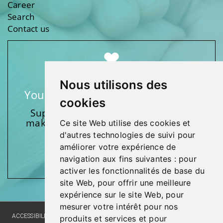
Career
Search
Contact us
Nous utilisons des
Your support makes a difference
cookies
Support one of our foundations by
making a donation and participating
Ce site Web utilise des cookies et
in activities.
d'autres technologies de suivi pour
améliorer votre expérience de
Give generously!
navigation aux fins suivantes :
pour
activer les fonctionnalités de base du
site Web
,
pour offrir une meilleure
expérience sur le site Web
,
pour
mesurer votre intérêt pour nos
ACCESSIBILITY
SITE MAP
LANGUAGE POLICY
PRIVACY POLICY
produits et services et pour