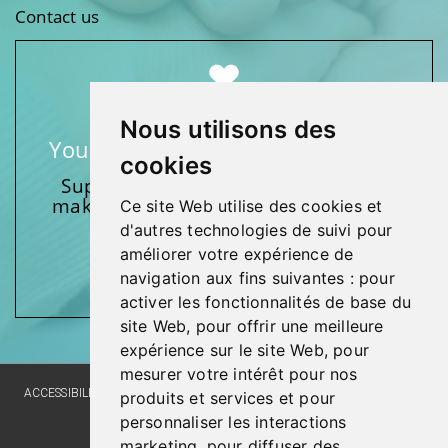
Contact us
Nous utilisons des
Your support makes a difference
cookies
Support one of our foundations by
making a donation and participating
Ce site Web utilise des cookies et
in activities.
d'autres technologies de suivi pour
améliorer votre expérience de
Give generously!
navigation aux fins suivantes :
pour
activer les fonctionnalités de base du
site Web
,
pour offrir une meilleure
expérience sur le site Web
,
pour
mesurer votre intérêt pour nos
ACCESSIBILITY
SITE MAP
LANGUAGE POLICY
PRIVACY POLICY
produits et services et pour
personnaliser les interactions
WEBSITE DEVELOPMENT
marketing
,
pour diffuser des