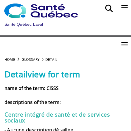
Skip to main content
Bou
Santé Québec Laval
Bou
HOME
GLOSSARY
DETAIL
Detailview for term
name of the term: CISSS
descriptions of the term:
Centre intégré de santé et de services
sociaux
- Aucune description détaillée