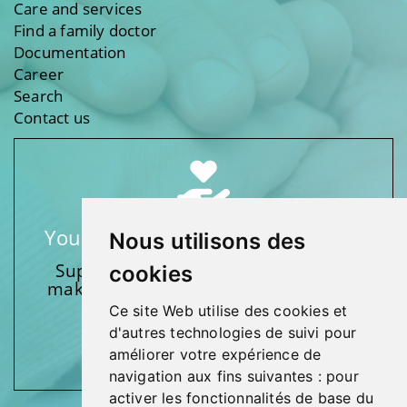
Care and services
Find a family doctor
Documentation
Career
Search
Contact us
Your support makes a difference
Nous utilisons des
Support one of our foundations by
cookies
making a donation and participating
in activities.
Ce site Web utilise des cookies et
d'autres technologies de suivi pour
Give generously!
améliorer votre expérience de
navigation aux fins suivantes :
pour
activer les fonctionnalités de base du