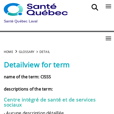
Skip to main content
Bou
Santé Québec Laval
Bou
HOME
GLOSSARY
DETAIL
Detailview for term
name of the term: CISSS
descriptions of the term:
Centre intégré de santé et de services
sociaux
- Aucune description détaillée