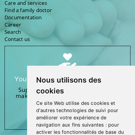
Care and services
Find a family doctor
Documentation
Career
Search
Contact us
Your support makes a difference
Nous utilisons des
Support one of our foundations by
cookies
making a donation and participating
in activities.
Ce site Web utilise des cookies et
d'autres technologies de suivi pour
Give generously!
améliorer votre expérience de
navigation aux fins suivantes :
pour
activer les fonctionnalités de base du