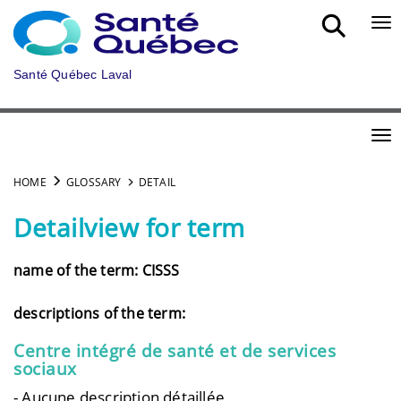
Skip to main content
Bou
Santé Québec Laval
Bou
HOME
GLOSSARY
DETAIL
Detailview for term
name of the term: CISSS
descriptions of the term:
Centre intégré de santé et de services
sociaux
- Aucune description détaillée