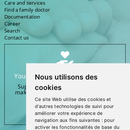
Care and services
Find a family doctor
Documentation
Career
Search
Contact us
Your support makes a difference
Nous utilisons des
Support one of our foundations by
cookies
making a donation and participating
in activities.
Ce site Web utilise des cookies et
d'autres technologies de suivi pour
Give generously!
améliorer votre expérience de
navigation aux fins suivantes :
pour
activer les fonctionnalités de base du