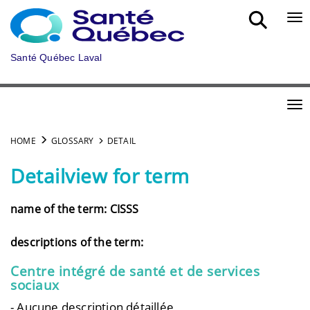
Skip to main content
Bou
Santé Québec Laval
Bou
HOME
GLOSSARY
DETAIL
Detailview for term
name of the term: CISSS
descriptions of the term:
Centre intégré de santé et de services
sociaux
- Aucune description détaillée