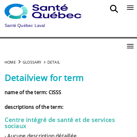
Skip to main content
Bou
Santé Québec Laval
Bou
HOME
GLOSSARY
DETAIL
Detailview for term
name of the term: CISSS
descriptions of the term:
Centre intégré de santé et de services
sociaux
- Aucune description détaillée