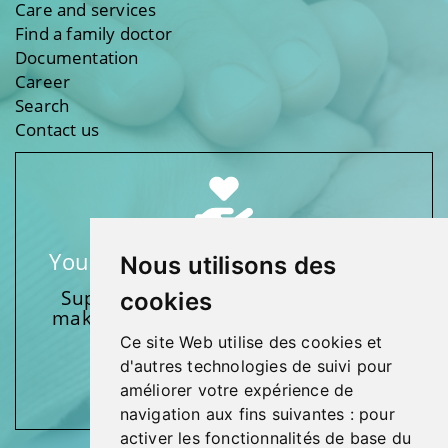
Care and services
Find a family doctor
Documentation
Career
Search
Contact us
Your support makes a difference
Nous utilisons des
Support one of our foundations by
cookies
making a donation and participating
in activities.
Ce site Web utilise des cookies et
d'autres technologies de suivi pour
Give generously!
améliorer votre expérience de
navigation aux fins suivantes :
pour
activer les fonctionnalités de base du