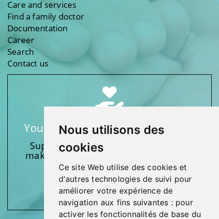
Care and services
Find a family doctor
Documentation
Career
Search
Contact us
Your support makes a difference
Nous utilisons des
Support one of our foundations by
cookies
making a donation and participating
in activities.
Ce site Web utilise des cookies et
d'autres technologies de suivi pour
Give generously!
améliorer votre expérience de
navigation aux fins suivantes :
pour
activer les fonctionnalités de base du