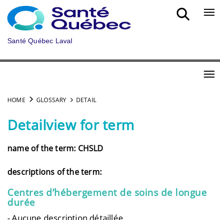
Skip to main content
Bou
Santé Québec Laval
Bou
HOME
GLOSSARY
DETAIL
Detailview for term
name of the term: CHSLD
descriptions of the term:
Centres d’hébergement de soins de longue
durée
- Aucune description détaillée