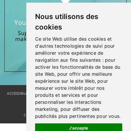
Nous utilisons des
Your support makes a difference
cookies
Support one of our foundations by
making a donation and participating
Ce site Web utilise des cookies et
in activities.
d'autres technologies de suivi pour
améliorer votre expérience de
Give generously!
navigation aux fins suivantes :
pour
activer les fonctionnalités de base du
site Web
,
pour offrir une meilleure
expérience sur le site Web
,
pour
mesurer votre intérêt pour nos
ACCESSIBILITY
SITE MAP
LANGUAGE POLICY
PRIVACY POLICY
produits et services et pour
personnaliser les interactions
WEBSITE DEVELOPMENT
marketing
,
pour diffuser des
publicités plus pertinentes pour vous
.
COMMENTS, SUGGESTIONS, ACKNOWLEDGMENTS
J'accepte