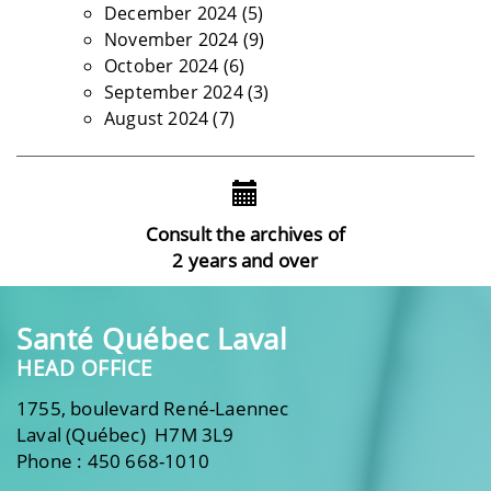
December 2024
(5)
November 2024
(9)
October 2024
(6)
September 2024
(3)
August 2024
(7)
Consult the archives of
2 years and over
Santé Québec Laval
HEAD OFFICE
1755, boulevard René-Laennec
Laval (Québec) H7M 3L9
Phone : 450 668-1010