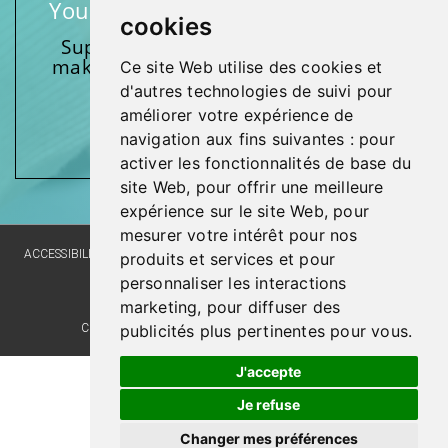
Your support makes a difference
cookies
Support one of our foundations by
making a donation and participating
Ce site Web utilise des cookies et
in activities.
d'autres technologies de suivi pour
améliorer votre expérience de
Give generously!
navigation aux fins suivantes :
pour
activer les fonctionnalités de base du
site Web
,
pour offrir une meilleure
expérience sur le site Web
,
pour
mesurer votre intérêt pour nos
ACCESSIBILITY
SITE MAP
LANGUAGE POLICY
PRIVACY POLICY
produits et services et pour
personnaliser les interactions
WEBSITE DEVELOPMENT
marketing
,
pour diffuser des
publicités plus pertinentes pour vous
.
COMMENTS, SUGGESTIONS, ACKNOWLEDGMENTS
J'accepte
Je refuse
Changer mes préférences
© Santé Québec Laval, 2026