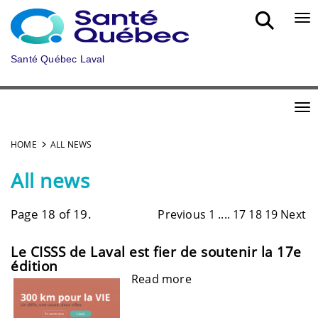
Skip to main content
Bou
Santé Québec Laval
Bou
HOME
ALL NEWS
All news
Page 18 of 19.
Previous
1
....
17
18
19
Next
Le CISSS de Laval est fier de soutenir la 17e
édition
Read more