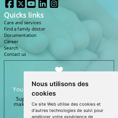
Quicks links
Care and services
Find a family doctor
Documentation
Career
Search
Contact us
Nous utilisons des
Your support makes a difference
cookies
Support one of our foundations by
making a donation and participating
Ce site Web utilise des cookies et
in activities.
d'autres technologies de suivi pour
améliorer votre expérience de