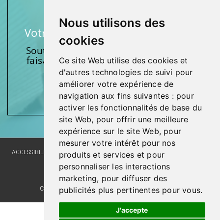
Nous utilisons des
Votre soutien fait une différence
cookies
Soutenez l’une de nos fondations en
faisant un don et en participant aux
Ce site Web utilise des cookies et
activités.
d'autres technologies de suivi pour
améliorer votre expérience de
Donnez généreusement!
navigation aux fins suivantes :
pour
activer les fonctionnalités de base du
site Web
,
pour offrir une meilleure
expérience sur le site Web
,
pour
mesurer votre intérêt pour nos
ACCESSIBILITY
SITE MAP
LANGUAGE POLICY
PRIVACY POLICY
produits et services et pour
personnaliser les interactions
WEBSITE DEVELOPMENT
marketing
,
pour diffuser des
publicités plus pertinentes pour vous
.
COMMENTS, SUGGESTIONS, ACKNOWLEDGMENTS
J'accepte