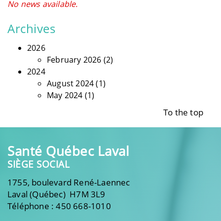
No news available.
Archives
2026
February 2026
(2)
2024
August 2024
(1)
May 2024
(1)
To the top
Santé Québec Laval
SIÈGE SOCIAL
1755, boulevard René-Laennec
Laval (Québec) H7M 3L9
Téléphone : 450 668-1010