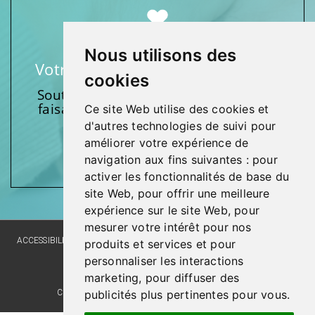
Nous utilisons des
Votre soutien fait une différence
cookies
Soutenez l’une de nos fondations en
faisant un don et en participant aux
Ce site Web utilise des cookies et
activités.
d'autres technologies de suivi pour
améliorer votre expérience de
Donnez généreusement!
navigation aux fins suivantes :
pour
activer les fonctionnalités de base du
site Web
,
pour offrir une meilleure
expérience sur le site Web
,
pour
mesurer votre intérêt pour nos
ACCESSIBILITY
SITE MAP
LANGUAGE POLICY
PRIVACY POLICY
produits et services et pour
personnaliser les interactions
WEBSITE DEVELOPMENT
marketing
,
pour diffuser des
publicités plus pertinentes pour vous
.
COMMENTS, SUGGESTIONS, ACKNOWLEDGMENTS