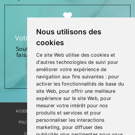
Nous utilisons des
Votre soutien fait une différence
cookies
Soutenez l’une de nos fondations en
faisant un don et en participant aux
Ce site Web utilise des cookies et
activités.
d'autres technologies de suivi pour
améliorer votre expérience de
Donnez généreusement!
navigation aux fins suivantes :
pour
activer les fonctionnalités de base du
site Web
,
pour offrir une meilleure
expérience sur le site Web
,
pour
mesurer votre intérêt pour nos
ACCESSIBILITÉ
PLAN DU SITE
POLITIQUE LINGUISTIQUE
produits et services et pour
personnaliser les interactions
POLITIQUE DE CONFIDENTIALITÉ
RÉALISATION DU SITE
marketing
,
pour diffuser des
COMMENTAIRES, SUGGESTIONS, REMERCIEMENTS
publicités plus pertinentes pour vous
.