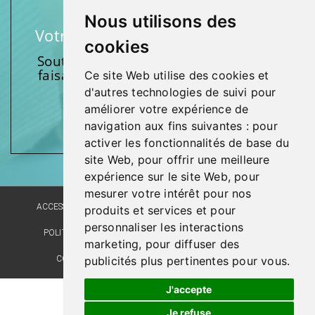
Nous utilisons des
Votre soutien fait une différence
cookies
Soutenez l’une de nos fondations en
faisant un don et en participant aux
Ce site Web utilise des cookies et
activités.
d'autres technologies de suivi pour
améliorer votre expérience de
Donnez généreusement!
navigation aux fins suivantes :
pour
activer les fonctionnalités de base du
site Web
,
pour offrir une meilleure
expérience sur le site Web
,
pour
mesurer votre intérêt pour nos
ACCESSIBILITÉ
PLAN DU SITE
POLITIQUE LINGUISTIQUE
produits et services et pour
personnaliser les interactions
POLITIQUE DE CONFIDENTIALITÉ
RÉALISATION DU SITE
marketing
,
pour diffuser des
COMMENTAIRES, SUGGESTIONS, REMERCIEMENTS
publicités plus pertinentes pour vous
.
J'accepte
Je refuse