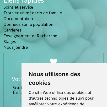
Liens rapides
Soins et service
Trouver un médecin de famille
Documentation
Données sur la population
Carrières
Enseignement et Recherche
Stages
Nous joindre
Nous utilisons des
Votre soutien fait une différence
cookies
Soutenez l’une de nos fondations en
faisant un don et en participant aux
Ce site Web utilise des cookies et
activités.
d'autres technologies de suivi pour
améliorer votre expérience de
Donnez généreusement!