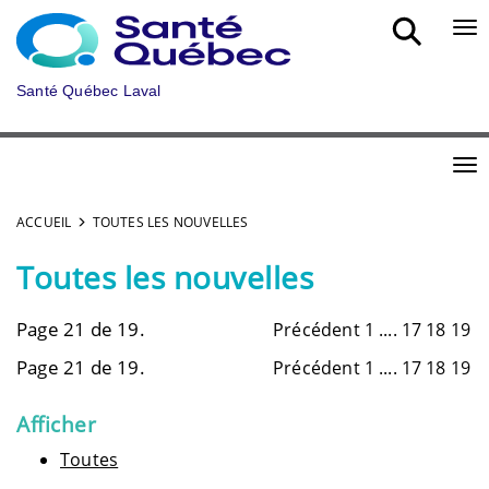
Aller au menu principal
Bou
Santé Québec Laval
Bou
ACCUEIL
TOUTES LES NOUVELLES
Toutes les nouvelles
Page 21 de 19.
Précédent
1
....
17
18
19
Page 21 de 19.
Précédent
1
....
17
18
19
Afficher
Toutes