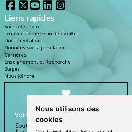
Liens rapides
Soins et service
Trouver un médecin de famille
Documentation
Données sur la population
Carrières
Enseignement et Recherche
Stages
Nous joindre
Nous utilisons des
Votre soutien fait une différence
cookies
Soutenez l’une de nos fondations en
faisant un don et en participant aux
Ce site Web utilise des cookies et