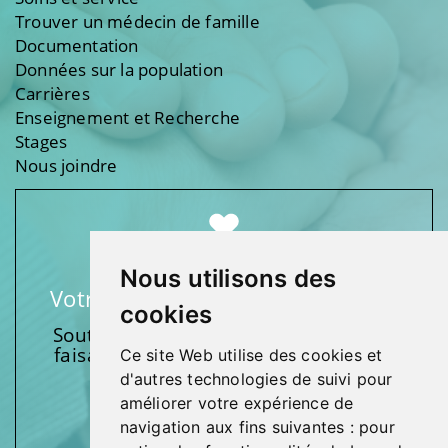
Trouver un médecin de famille
Documentation
Données sur la population
Carrières
Enseignement et Recherche
Stages
Nous joindre
Nous utilisons des
Votre soutien fait une différence
cookies
Soutenez l’une de nos fondations en
faisant un don et en participant aux
Ce site Web utilise des cookies et
activités.
d'autres technologies de suivi pour
améliorer votre expérience de
Donnez généreusement!
navigation aux fins suivantes :
pour