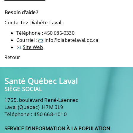
Besoin d’aide?
Contactez Diabète Laval :
Téléphone : 450 686-0330
Courriel :
info@diabetelaval.qc.ca
Site Web
Retour
Santé Québec Laval
SIÈGE SOCIAL
1755, boulevard René-Laennec
Laval (Québec) H7M 3L9
Téléphone : 450 668-1010
SERVICE D'INFORMATION À LA POPULATION