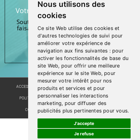
Nous utilisons des
Votre soutien fait une différence
cookies
Soutenez l’une de nos fondations en
faisant un don et en participant aux
Ce site Web utilise des cookies et
activités.
d'autres technologies de suivi pour
améliorer votre expérience de
Donnez généreusement!
navigation aux fins suivantes :
pour
activer les fonctionnalités de base du
site Web
,
pour offrir une meilleure
expérience sur le site Web
,
pour
mesurer votre intérêt pour nos
ACCESSIBILITÉ
PLAN DU SITE
POLITIQUE LINGUISTIQUE
produits et services et pour
personnaliser les interactions
POLITIQUE DE CONFIDENTIALITÉ
RÉALISATION DU SITE
marketing
,
pour diffuser des
publicités plus pertinentes pour vous
.
COMMENTAIRES, SUGGESTIONS, REMERCIEMENTS
J'accepte
Je refuse