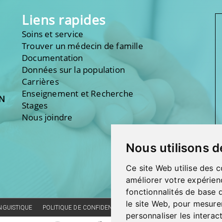
Liens rapides
Soins et service
Trouver un médecin de famille
Documentation
Données sur la population
Carrières
Enseignement et Recherche
ON
Stages
Nous joindre
Nous utilisons d
Ce site Web utilise des c
améliorer votre expérien
fonctionnalités de base 
le site Web
,
pour mesurer
INGUISTIQUE
POLITIQUE DE CONFIDENTIALITÉ
RÉALISATION DU SITE
CO
personnaliser les interac