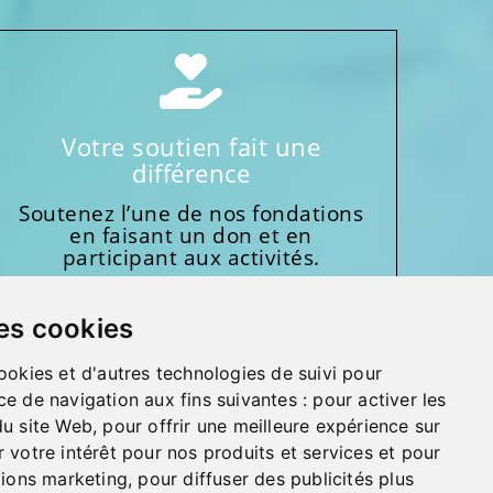
Votre soutien fait une
différence
Soutenez l’une de nos fondations
en faisant un don et en
participant aux activités.
Donnez généreusement!
es cookies
ookies et d'autres technologies de suivi pour
ce de navigation aux fins suivantes :
pour activer les
du site Web
,
pour offrir une meilleure expérience sur
 votre intérêt pour nos produits et services et pour
MMENTAIRES, SUGGESTIONS, REMERCIEMENTS
tions marketing
,
pour diffuser des publicités plus