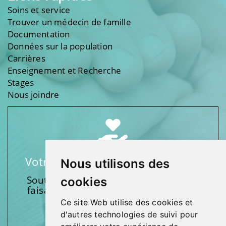
Soins et service
Trouver un médecin de famille
Documentation
Données sur la population
Carrières
Enseignement et Recherche
Stages
Nous joindre
Votre soutien fait une différence
Nous utilisons des
Soutenez l’une de nos fondations en
cookies
faisant un don et en participant aux
activités.
Ce site Web utilise des cookies et
d'autres technologies de suivi pour
Donnez généreusement!