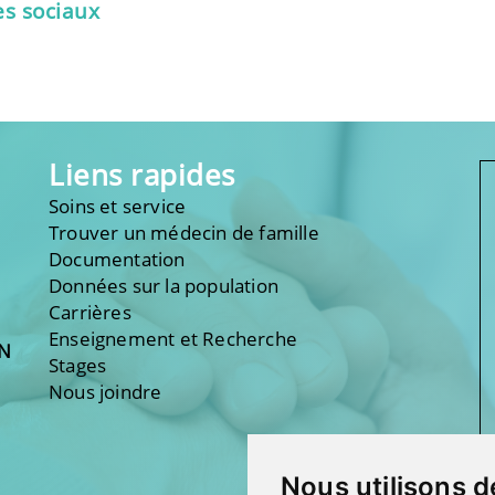
es sociaux
Liens rapides
Soins et service
Trouver un médecin de famille
Documentation
Données sur la population
Carrières
Enseignement et Recherche
ON
Stages
Nous joindre
Nous utilisons d