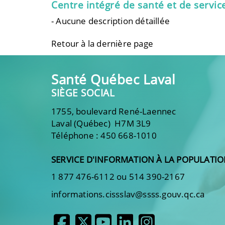
Centre intégré de santé et de servic
- Aucune description détaillée
Retour à la dernière page
Santé Québec Laval
SIÈGE SOCIAL
1755, boulevard René-Laennec
Laval (Québec) H7M 3L9
Téléphone : 450 668-1010
SERVICE D'INFORMATION À LA POPULATI
1 877 476-6112 ou 514 390-2167
informations.cissslav@ssss.gouv.qc.ca